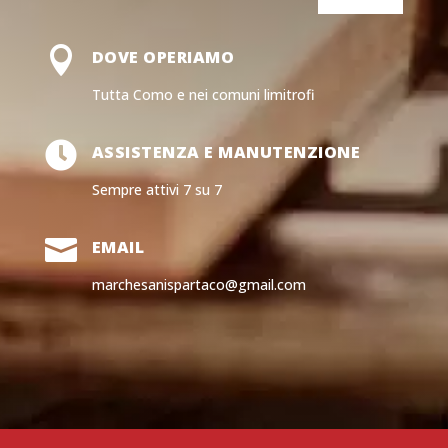

DOVE OPERIAMO
Tutta Como e nei comuni limitrofi

ASSISTENZA E MANUTENZIONE
Sempre attivi 7 su 7

EMAIL
marchesanispartaco@gmail.com