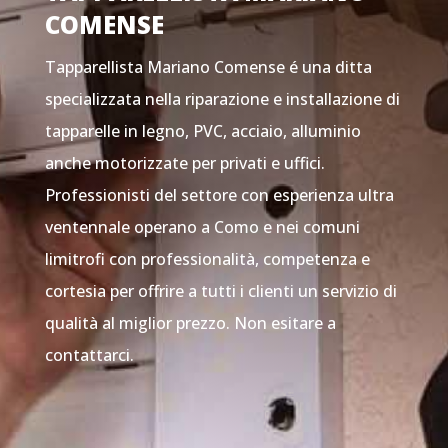
COMENSE
Tapparellista Mariano Comense é una ditta
specializzata nella riparazione e installazione di
tapparelle in legno, PVC, acciaio, alluminio
anche motorizzate per privati e uffici.
Professionisti del settore con esperienza ultra
ventennale operano a Como e nei comuni
limitrofi con professionalità, competenza e
cortesia per offrire a tutti i clienti un servizio di
qualità al miglior prezzo. Non esitare a
contattarci.